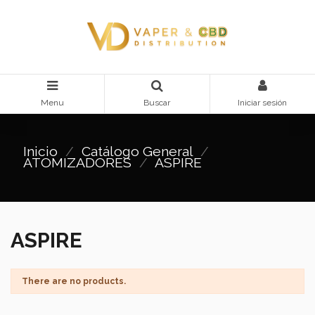
Menu
Buscar
Iniciar sesión
Inicio
Catálogo General
ATOMIZADORES
ASPIRE
ASPIRE
There are no products.