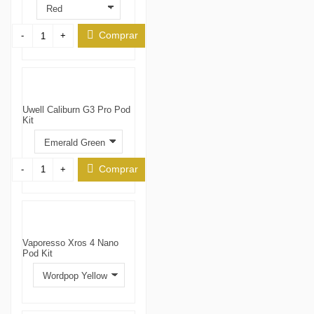
Comprar
-
+
Uwell Caliburn G3 Pro Pod
Kit
Comprar
-
+
Vaporesso Xros 4 Nano
Pod Kit