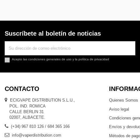
Suscríbete al boletín de noticias
Acepto las
condiciones generales de uso
y la
política de privacidad
CONTACTO
INFORMA
ECIGVAPE DISTRIBUTION S.L.U.,
Quienes Somos
POL. IND. ROMICA
Aviso legal
CALLE BERLIN 31
02007, ALBACETE.
Condiciones gen
(+34) 967 810 126 / 684 365 166
Envíos y devolu
info@vaperdistribution.com
Métodos de pag