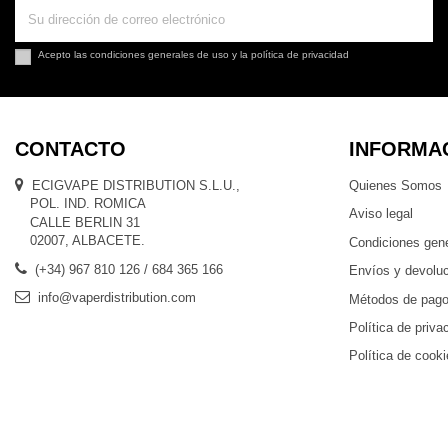
Acepto las
condiciones generales de uso
y la
política de privacidad
CONTACTO
INFORMA
ECIGVAPE DISTRIBUTION S.L.U.,
Quienes Somos
POL. IND. ROMICA
Aviso legal
CALLE BERLIN 31
02007, ALBACETE.
Condiciones gen
(+34) 967 810 126 / 684 365 166
Envíos y devolu
info@vaperdistribution.com
Métodos de pag
Política de priva
Política de cook