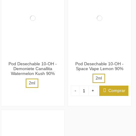
Pod Desechable 10-OH -
Pod Desechable 10-OH -
Demoniete Canallita
Space Vape Lemon 90%
Watermelon Kush 90%
2ml
2ml
Comprar
-
+