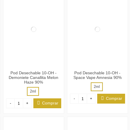
Pod Desechable 10-OH -
Pod Desechable 10-OH -
Demoniete Canallita Melon
Space Vape Amnesia 90%
Haze 90%
2ml
2ml
Comprar
-
+
Comprar
-
+