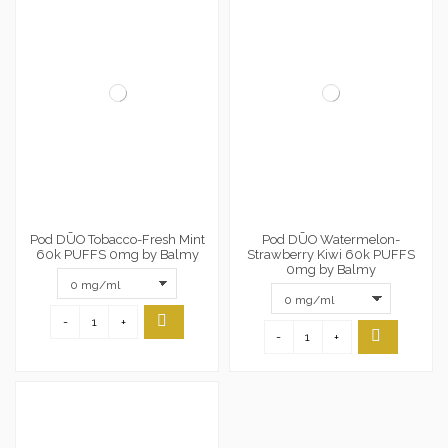
Pod DŪO Tobacco-Fresh Mint
Pod DŪO Watermelon-
60k PUFFS 0mg by Balmy
Strawberry Kiwi 60k PUFFS
0mg by Balmy
-
+
-
+