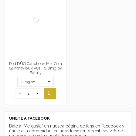
Pod DŪO Caribbean Mix-Cola
Gummy 60k PUFFS 0mg by
Balmy
-
+
UNETE A FACEBOOK
Dale a "Me gusta" en nuestra página de fans en Facebook y
únete a la comunidad. En agradecimiento recibirás 2 € de
recompensa en tu cuenta de recompensas.