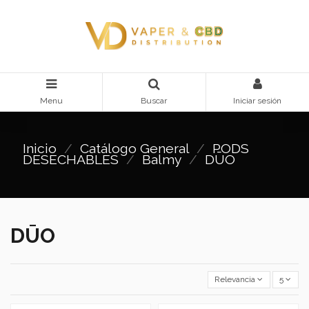
Menu
Buscar
Iniciar sesión
Inicio
Catálogo General
PODS
DESECHABLES
Balmy
DŪO
DŪO
Relevancia
5