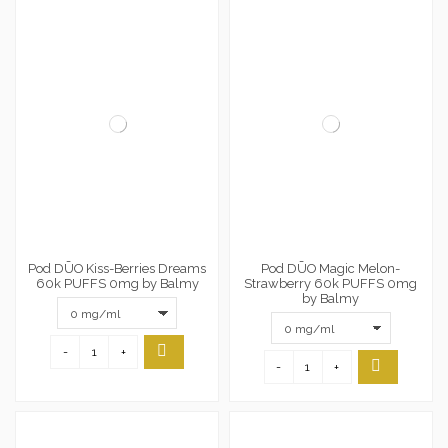
Pod DŪO Kiss-Berries Dreams
Pod DŪO Magic Melon-
60k PUFFS 0mg by Balmy
Strawberry 60k PUFFS 0mg
by Balmy
-
+
-
+